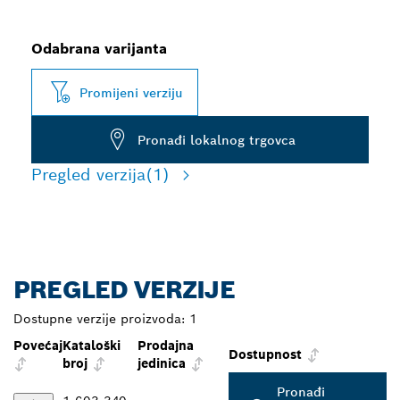
Odabrana varijanta
Promijeni verziju
Pronađi lokalnog trgovca
Pregled verzija
(1)
PREGLED VERZIJE
Dostupne verzije proizvoda:
1
Povećaj
Kataloški
Prodajna
Dostupnost
broj
jedinica
Pronađi