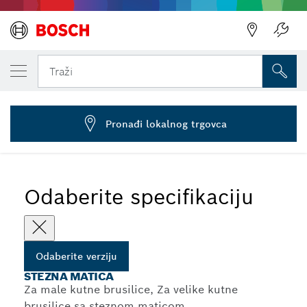
VAŠA ODABRANA VERZIJA
Stezna matica
Traži
1 603 340 040
...
Stezne matice za kutne brusilice
Pronađi lokalnog trgovca
Odaberite specifikaciju
Odaberite verziju
STEZNA MATICA
Za male kutne brusilice, Za velike kutne
brusilice sa steznom maticom