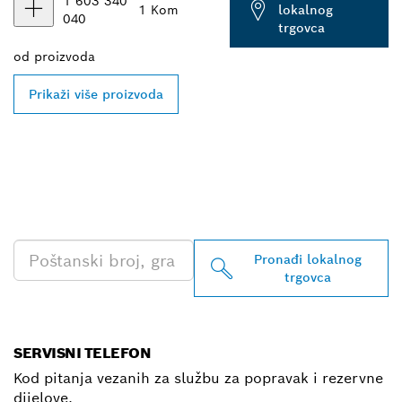
1 603 340
1 Kom
lokalnog
040
trgovca
od
proizvoda
Prikaži više proizvoda
PRONAĐI NAJBLIŽEG
TRGOVCA BOSCH
PROFESSIONAL
Pronađi lokalnog
trgovca
SERVISNI TELEFON
Kod pitanja vezanih za službu za popravak i rezervne
dijelove.