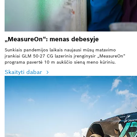
„MeasureOn“: menas debesyje
Sunkiais pandemijos laikais naujausi mūsų matavimo
įrankiai
GLM 50-27 CG lazerinis įrenginys
ir „MeasureOn“
programa pavertė 10 m aukščio sieną meno kūriniu.
Skaityti dabar