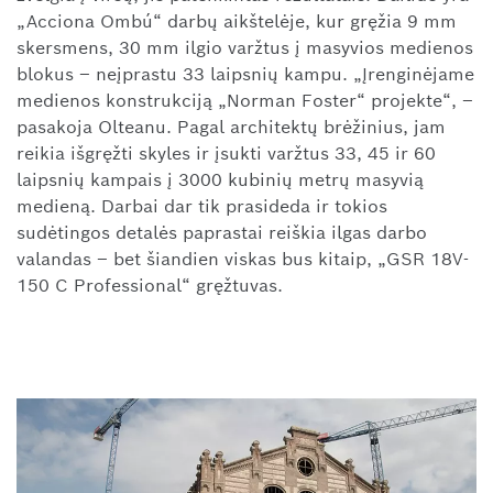
„Acciona Ombú“ darbų aikštelėje, kur gręžia 9 mm
skersmens, 30 mm ilgio varžtus į masyvios medienos
blokus – neįprastu 33 laipsnių kampu. „Įrenginėjame
medienos konstrukciją „Norman Foster“ projekte“, –
pasakoja Olteanu. Pagal architektų brėžinius, jam
reikia išgręžti skyles ir įsukti varžtus 33, 45 ir 60
laipsnių kampais į 3000 kubinių metrų masyvią
medieną. Darbai dar tik prasideda ir tokios
sudėtingos detalės paprastai reiškia ilgas darbo
valandas – bet šiandien viskas bus kitaip, „GSR 18V-
150 C Professional“ gręžtuvas.