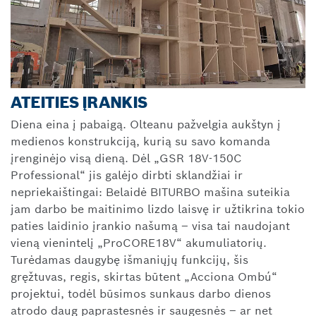
ATEITIES ĮRANKIS
Diena eina į pabaigą. Olteanu pažvelgia aukštyn į
medienos konstrukciją, kurią su savo komanda
įrenginėjo visą dieną. Dėl „GSR 18V-150C
Professional“ jis galėjo dirbti sklandžiai ir
nepriekaištingai: Belaidė BITURBO mašina suteikia
jam darbo be maitinimo lizdo laisvę ir užtikrina tokio
paties laidinio įrankio našumą – visa tai naudojant
vieną vienintelį „ProCORE18V“ akumuliatorių.
Turėdamas daugybę išmaniųjų funkcijų, šis
gręžtuvas, regis, skirtas būtent „Acciona Ombú“
projektui, todėl būsimos sunkaus darbo dienos
atrodo daug paprastesnės ir saugesnės – ar net