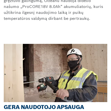
gręžtuvo galingumą, Olteanu naudoja didelio
našumo „ProCORE18V 8.0Ah“ akumuliatorių, kuris
užtikrina ilgesnį naudojimo laiką ir puikų
temperatūros valdymą dirbant be pertraukų.
GERA NAUDOTOJO APSAUGA