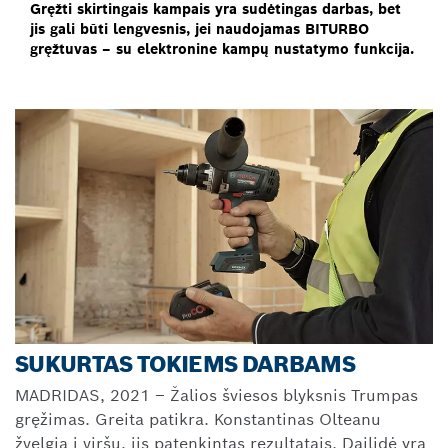
Gręžti skirtingais kampais yra sudėtingas darbas, bet
jis gali būti lengvesnis, jei naudojamas BITURBO
gręžtuvas – su elektronine kampų nustatymo funkcija.
SUKURTAS TOKIEMS DARBAMS
MADRIDAS, 2021 – Žalios šviesos blyksnis Trumpas
gręžimas. Greita patikra. Konstantinas Olteanu
žvelgia į viršų, jis patenkintas rezultatais. Dailidė yra