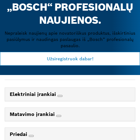
„BOSCH“ PROFESIONALŲ
NAUJIENOS.
Nepraleisk naujienų apie novatoriškus produktus, išskirtinius
pasiūlymus ir naudingas paslaugas iš „Bosch“ profesionalų
pasaulio.
Užsiregistruok dabar!
Elektriniai įrankiai
Matavimo įrankiai
Priedai