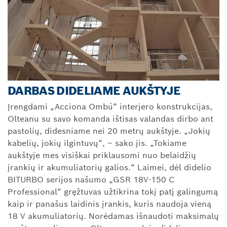
DARBAS DIDELIAME AUKŠTYJE
Įrengdami „Acciona Ombú“ interjero konstrukcijas,
Olteanu su savo komanda ištisas valandas dirbo ant
pastolių, didesniame nei 20 metrų aukštyje. „Jokių
kabelių, jokių ilgintuvų“, – sako jis. „Tokiame
aukštyje mes visiškai priklausomi nuo belaidžių
įrankių ir akumuliatorių galios.“ Laimei, dėl didelio
BITURBO serijos našumo „GSR 18V-150 C
Professional“ gręžtuvas užtikrina tokį patį galingumą
kaip ir panašus laidinis įrankis, kuris naudoja vieną
18 V akumuliatorių. Norėdamas išnaudoti maksimalų