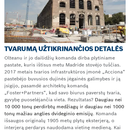
TVARUMĄ UŽTIKRINANČIOS DETALĖS
Olteanu ir jo dailidžių komanda dirba plytiniame
pastate, kuris ištisus metu Madride stovėjo tuščias.
2017 metais tvarios infrastruktūros įmonė „Acciona“
pastebėjo buvusios dujinės jėgainės galimybes ir ją
įsigijo, pasamdė architektų komandą
„Foster+Partners“, kad savo biurus paverstų tvaria,
gyvybę puoselėjančia vieta. Rezultatas?
Daugiau nei
10 000 tonų perdirbtų medžiagų ir daugiau nei 1000
tonų mažiau anglies dvideginio emisijų
. Komanda
išsaugos originalų 1905 metų plytų eksterjerą, o
interjerą perdarys naudodama vietinę medieną. Kai