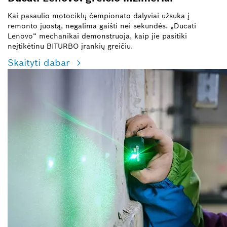
Kai pasaulio motociklų čempionato dalyviai užsuka į
remonto juostą, negalima gaišti nei sekundės. „Ducati
Lenovo“ mechanikai demonstruoja, kaip jie pasitiki
neįtikėtinu BITURBO įrankių greičiu.
Skaityti dabar