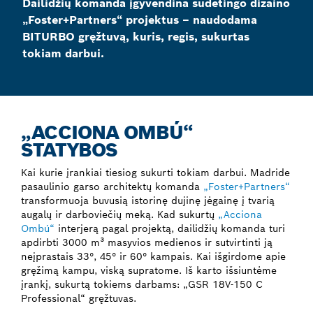
Dailidžių komanda įgyvendina sudėtingo dizaino
„Foster+Partners“ projektus – naudodama
BITURBO gręžtuvą, kuris, regis, sukurtas
tokiam darbui.
„ACCIONA OMBÚ“
STATYBOS
Kai kurie įrankiai tiesiog sukurti tokiam darbui. Madride
pasaulinio garso architektų komanda
„Foster+Partners“
transformuoja buvusią istorinę dujinę jėgainę į tvarią
augalų ir darboviečių meką. Kad sukurtų
„Acciona
Ombú“
interjerą pagal projektą, dailidžių komanda turi
apdirbti 3000 m³ masyvios medienos ir sutvirtinti ją
neįprastais 33°, 45° ir 60° kampais. Kai išgirdome apie
gręžimą kampu, viską supratome. Iš karto išsiuntėme
įrankį, sukurtą tokiems darbams: „GSR 18V-150 C
Professional“ gręžtuvas.