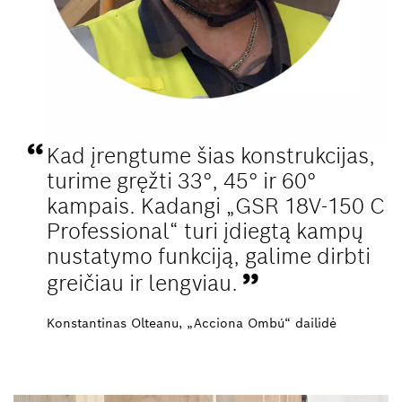
Kad įrengtume šias konstrukcijas,
turime gręžti 33°, 45° ir 60°
kampais. Kadangi „GSR 18V-150 C
Professional“ turi įdiegtą kampų
nustatymo funkciją, galime dirbti
greičiau ir lengviau.
Konstantinas Olteanu, „Acciona Ombú“ dailidė