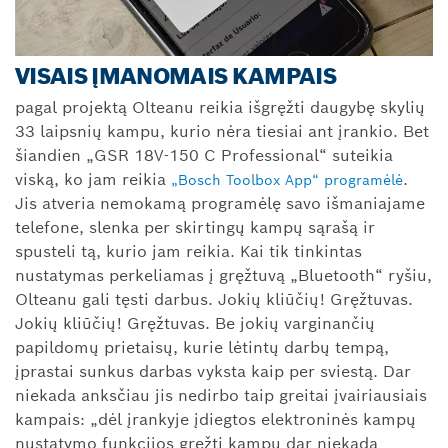
VISAIS ĮMANOMAIS KAMPAIS
pagal projektą Olteanu reikia išgręžti daugybę skylių
33 laipsnių kampu, kurio nėra tiesiai ant įrankio. Bet
šiandien „GSR 18V-150 C Professional“ suteikia
viską, ko jam reikia
.
„Bosch Toolbox App“ programėlė
Jis atveria nemokamą programėlę savo išmaniajame
telefone, slenka per skirtingų kampų sąrašą ir
spusteli tą, kurio jam reikia. Kai tik tinkintas
nustatymas perkeliamas į gręžtuvą „Bluetooth“ ryšiu,
Olteanu gali tęsti darbus. Jokių kliūčių! Gręžtuvas.
Jokių kliūčių! Gręžtuvas. Be jokių varginančių
papildomų prietaisų, kurie lėtintų darbų tempą,
įprastai sunkus darbas vyksta kaip per sviestą. Dar
niekada anksčiau jis nedirbo taip greitai įvairiausiais
kampais: „dėl įrankyje įdiegtos elektroninės kampų
nustatymo funkcijos gręžti kampu dar niekada