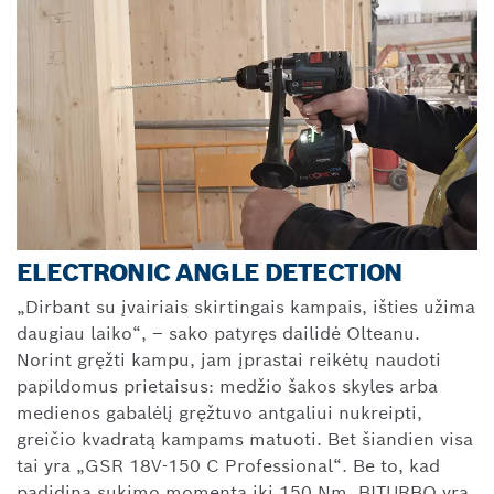
ELECTRONIC ANGLE DETECTION
„Dirbant su įvairiais skirtingais kampais, išties užima
daugiau laiko“, – sako patyręs dailidė Olteanu.
Norint gręžti kampu, jam įprastai reikėtų naudoti
papildomus prietaisus: medžio šakos skyles arba
medienos gabalėlį gręžtuvo antgaliui nukreipti,
greičio kvadratą kampams matuoti. Bet šiandien visa
tai yra „GSR 18V-150 C Professional“. Be to, kad
padidina sukimo momentą iki 150 Nm, BITURBO yra