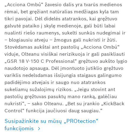
„Acciona Ombú“ žavesio dalis yra tvarūs medienos
rėmai, bet gręžiant natūralias medžiagas kyla tam
tikri pavojai. Dėl didelės atatrankos, kai gręžtuvo
galvutė pataiko į skylę medienoje, gali būti labai
nualinti riešo raumenys, sukelti sunkūs nudegimai ir
– blogiausiu atveju – žmogus gali nukristi ir žūti.
Stovėdamas aukštai ant pastolių „Acciona Ombú“
viduje, Olteanu visiškai nerizikuoja ir gali pasikliauti
„GSR 18 V-150 C Professional“ gręžtuvo aukšto lygio
naudotojo apsauga. Dėl įmontuoto jutiklio gręžtuvo
variklis nedelsdamas išsijungia staigaus galingumo
padidėjimo atvejais ir saugo nuo atatrankos
sukeliamų sužalojimų rizikos. „Jeigu stovint ant
pastolių gręžtuvas pasuktų mano ranką, galėčiau
nukristi“, – sako Olteanu. „Bet su įrankio „KickBack
Control“ funkcija jaučiuosi daug saugiau.“
Susipažinkite su mūsų „PROtection“
funkcijomis