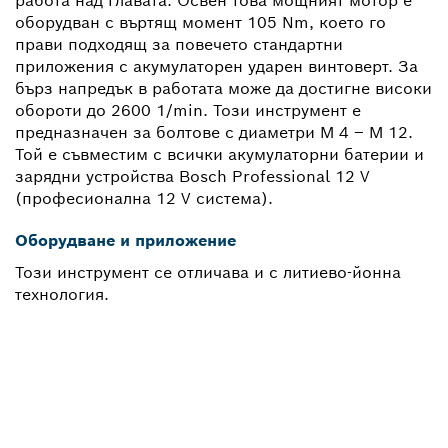
работа над главата. Освен това мощният мотор е
оборудван с въртящ момент 105 Nm, което го
прави подходящ за повечето стандартни
приложения с акумулаторен ударен винтоверт. За
бърз напредък в работата може да достигне високи
обороти до 2600 1/min. Този инструмент е
предназначен за болтове с диаметри M 4 – M 12.
Той е съвместим с всички акумулаторни батерии и
зарядни устройства Bosch Professional 12 V
(професионална 12 V система).
Оборудване и приложение
Този инструмент се отличава и с литиево-йонна
технология.
НЕОБХОДИМА ВИ Е
РЕЗЕРВНА ЧАСТ?