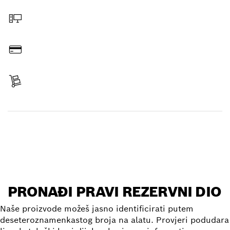
Odaberi rezervni dio
Naruči putem e-trgovine
Plati
Prijem artikla
Pronađi rezervni dio
PRONAĐI PRAVI REZERVNI DIO
Naše proizvode možeš jasno identificirati putem
deseteroznamenkastog broja na alatu. Provjeri podudara