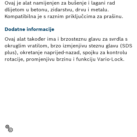
Ovaj je alat namijenjen za bušenje i lagani rad
dlijetom u betonu, zidarstvu, drvu i metalu.
Kompatibilna je s raznim priključcima za prašinu.
Dodatne informacije
Ovaj alat također ima i brzosteznu glavu za svrdla s
okruglim vratilom, brzo izmjenjivu steznu glavu (SDS
plus), okretanje naprijed-nazad, spojku za kontrolu
rotacije, promjenjivu brzinu i funkciju Vario-Lock.
TREBA TI REZERVNI DIO?
Ovdje ćeš brzo i jednostavno pronaći odgovarajuće
rezervne dijelove za svoje profesionalne alate marke
Bosch.