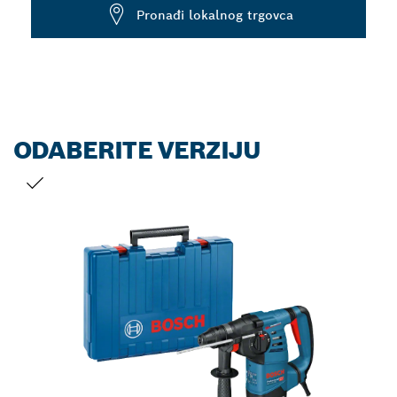
Dropdown
Pronađi lokalnog trgovca
closed
ODABERITE VERZIJU
VAŠ ODABIR